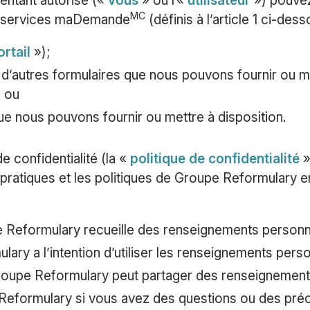
entant autorisé («
vous
» ou l’«
utilisateur
») pouvez
MC
e services maDemande
(définis à l’article 1 ci-des
ortail
»);
’autres formulaires que nous pouvons fournir ou met
 ou
e nous pouvons fournir ou mettre à disposition.
de confidentialité (la «
politique de confidentialité
»
ratiques et les politiques de Groupe Reformulary en 
Reformulary recueille des renseignements personn
ary a l’intention d’utiliser les renseignements pers
Groupe Reformulary peut partager des renseignement
eformulary si vous avez des questions ou des pré