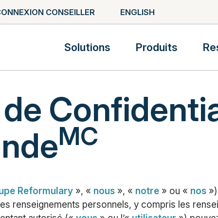
ONNEXION CONSEILLER
ENGLISH
Solutions
Produits
Re
 de Confidentia
MC
nde
upe Reformulary
», «
nous
», «
notre
» ou «
nos
»)
 des renseignements personnels, y compris les rense