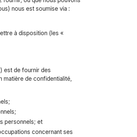
 fournir, ou que nous pouvons
sous) nous est soumise via :
tre à disposition (les «
) est de fournir des
matière de confidentialité,
els;
onnels;
s personnels; et
occupations concernant ses