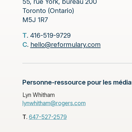
55, rue York, bureau 200
Toronto (Ontario)
M5J 1R7
T
. 416-519-9729
C
.
hello@reformulary.com
Personne-ressource pour les média
Lyn Whitham
lynwhitham@rogers.com
T
.
647-527-2579