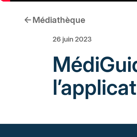
Médiathèque
26 juin 2023
MédiGuid
l’applica