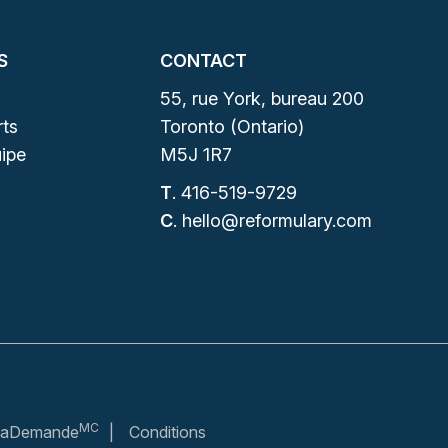
S
CONTACT
55, rue York, bureau 200
ts
Toronto (Ontario)
ipe
M5J 1R7
T
.
416-519-9729
C
.
hello@reformulary.com
MC
– maDemande
Conditions