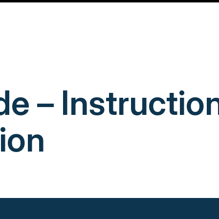
e – Instructio
tion